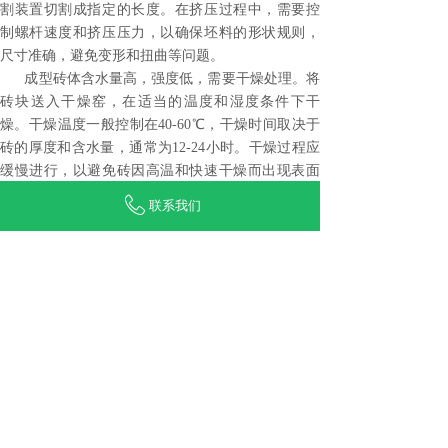
割装置切割成指定的长度。在挤压过程中，需要控
制螺杆速度和挤压压力，以确保坯料的形状规则，
尺寸准确，避免变形和扭曲等问题。
成型砖体含水量高，强度低，需要干燥处理。将
砖块送入干燥窑，在适当的温度和湿度条件下干
燥。干燥温度一般控制在40-60℃，干燥时间取决于
砖的厚度和含水量，通常为12-24小时。干燥过程应
缓慢进行，以避免砖因高温和快速干燥而出现表面
开裂。干燥后，砖块进入养护阶段，主要包括自然
联系我们
养护和蒸汽养护。自然养护是将砖块放置在通风良
好、干燥的环境中，依靠空气中的水分和温度使砖
块逐渐硬化的过程。养护期相对较长，通常需要7-14
天；蒸汽养护是将砖块放入蒸汽压力容器中，引入
高温蒸汽，在1-1.5MPa的压力和180-200℃的温度下
养护6-8小时的过程。这种方法可以加快砖的硬化速
度，提高生产效率，增强其强度和耐久性。在维护
过程中，应严格控制温度、湿度和时间参数，并定
期检测砖块的强度和含水量，以确保符合产品质量
标准。