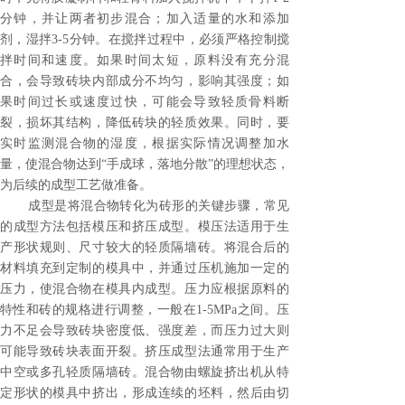
分钟，并让两者初步混合；加入适量的水和添加
剂，湿拌3-5分钟。在搅拌过程中，必须严格控制搅
拌时间和速度。如果时间太短，原料没有充分混
合，会导致砖块内部成分不均匀，影响其强度；如
果时间过长或速度过快，可能会导致轻质骨料断
裂，损坏其结构，降低砖块的轻质效果。同时，要
实时监测混合物的湿度，根据实际情况调整加水
量，使混合物达到“手成球，落地分散”的理想状态，
为后续的成型工艺做准备。
成型是将混合物转化为砖形的关键步骤，常见
的成型方法包括模压和挤压成型。模压法适用于生
产形状规则、尺寸较大的轻质隔墙砖。将混合后的
材料填充到定制的模具中，并通过压机施加一定的
压力，使混合物在模具内成型。压力应根据原料的
特性和砖的规格进行调整，一般在1-5MPa之间。压
力不足会导致砖块密度低、强度差，而压力过大则
可能导致砖块表面开裂。挤压成型法通常用于生产
中空或多孔轻质隔墙砖。混合物由螺旋挤出机从特
定形状的模具中挤出，形成连续的坯料，然后由切