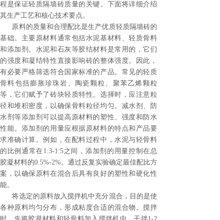
程是保证轻质隔墙砖质量的关键。下面将详细介绍
其生产工艺和核心技术要点。
原料的质量和合理配比是生产优质轻质隔墙砖的
基础。主要原材料通常包括水泥基材料、轻质骨料
和添加剂。水泥和石灰等胶结材料是常用的，它们
的强度和凝结特性直接影响砖的整体强度。因此，
有必要严格筛选符合国家标准的产品。常见的轻质
骨料包括膨胀珍珠岩、陶瓷颗粒、聚苯乙烯颗粒
等，它们赋予了砖块轻质特性。选择时，应注意粒
径和堆积密度，以确保骨料粒径均匀。减水剂、防
水剂等添加剂可以提高原材料的塑性、强度和防水
性能。添加剂的用量应根据原材料的特点和产品要
求准确计算。例如，在配料过程中，水泥与轻骨料
的比例通常在1:3-1:5之间，添加剂的用量控制在总
胶凝材料的0.5%-2%。通过反复实验确定最佳配比方
案，以确保原料在混合后具有良好的塑性和硬化性
能。
将选定的原料放入搅拌机中充分混合，目的是使
各种原料均匀分布，形成粘度合适的混合物。搅拌
时，先将胶凝材料和轻骨料加入搅拌机中，干拌1-2