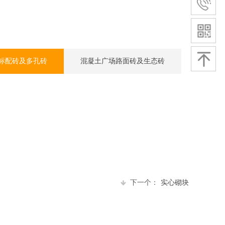
标配砖及多孔砖
混凝土广场路面砖及生态砖
下一个：
实心砌块