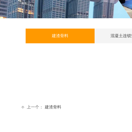
建渣骨料
混凝土连锁
上一个：
建渣骨料