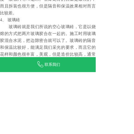
而且拆装也很方便，但是隔音和保温效果相对而言
比较差。
4、 玻璃砖
玻璃砖就是我们所说的空心玻璃砖，它是以烧
熔的方式把两片玻璃胶合在一起的。施工时用玻璃
胶混合水泥，把边隙密合就可以了。玻璃砖的隔音
和保温比较好，能满足我们采光的要求，而且它的
花样和颜色很丰富，美观，但是造价比较高，通常
每块砖达到20多元，在后期装修过程中不会大量的
联系我们
使用。
上一篇：
怎样提高加气砖硬度
下一篇：
什么是加气砌块