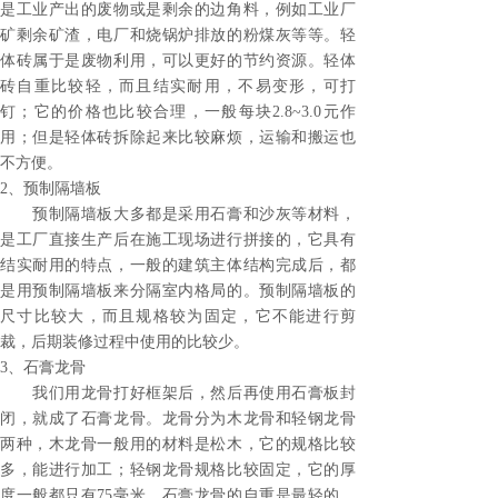
是工业产出的废物或是剩余的边角料，例如工业厂
矿剩余矿渣，电厂和烧锅炉排放的粉煤灰等等。轻
体砖属于是废物利用，可以更好的节约资源。轻体
砖自重比较轻，而且结实耐用，不易变形，可打
钉；它的价格也比较合理，一般每块2.8~3.0元作
用；但是轻体砖拆除起来比较麻烦，运输和搬运也
不方便。
2、预制隔墙板
预制隔墙板大多都是采用石膏和沙灰等材料，
是工厂直接生产后在施工现场进行拼接的，它具有
结实耐用的特点，一般的建筑主体结构完成后，都
是用预制隔墙板来分隔室内格局的。预制隔墙板的
尺寸比较大，而且规格较为固定，它不能进行剪
裁，后期装修过程中使用的比较少。
3、石膏龙骨
我们用龙骨打好框架后，然后再使用石膏板封
闭，就成了石膏龙骨。龙骨分为木龙骨和轻钢龙骨
两种，木龙骨一般用的材料是松木，它的规格比较
多，能进行加工；轻钢龙骨规格比较固定，它的厚
度一般都只有75毫米。石膏龙骨的自重是最轻的，